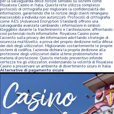
per la salvaguardia delle notizie sensibili su sistemi come
Royalsea Casino in Italia. Questa rete utilizza complessi
protocolli di crittografia per migliorare la confidenzialità dei
informazioni, garantendo che le notizie degli clienti rimangano
inaccessibili a individui non autorizzati. Protocolli di crittografia
come AES (Advanced Encryption Standard) offrono una
salvaguardia avanzata cambiando i informazioni in simboli
illeggibile durante la trasferimento e l’archiviazione, affrontando
così potenziali rischi informatiche. Royalsea Casino pone
l’accento sulla privacy dei informazioni adottando strategie di
sicurezza multilivello, a prova del proprio dedizione nella difesa
dei dati degli utilizzatori. Migliorando costantemente le proprie
sistemi di codifica, l’azienda dichiara la propria dedizione alla
protezione degli utilizzatori dalle ultime problematiche in
materia di protezione. Questo metodo preventivo infonde
certezza tra gli utilizzatori, evidenziando la volontà di Royalsea
Casino a preservare un ambiente di divertimento sicuro in Italia.
Alternative di pagamento sicure