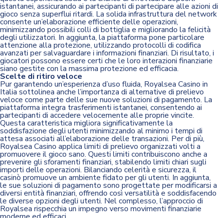
istantanei, assicurando ai partecipanti di partecipare alle azioni di
gioco senza superflui ritardi. La solida infrastruttura del network
consente un’elaborazione efficiente delle operazioni,
minimizzando possibili colli di bottiglia e migliorando la felicità
degli utilizzatori. In aggiunta, la piattaforma pone particolare
attenzione alla protezione, utilizzando protocolli di codifica
avanzati per salvaguardare i informazioni finanziari. Di risultato, i
giocatori possono essere certi che le loro interazioni finanziarie
siano gestite con la massima protezione ed efficacia.
Scelte di ritiro veloce
Pur garantendo un’esperienza d’uso fluida, Royalsea Casino in
Italia sottolinea anche l’importanza di alternative di prelievo
veloce come parte delle sue nuove soluzioni di pagamento. La
piattaforma integra trasferimenti istantanei, consentendo ai
partecipanti di accedere velocemente alle proprie vincite.
Questa caratteristica migliora significativamente la
soddisfazione degli utenti minimizzando al minimo i tempi di
attesa associati all’elaborazione delle transazioni. Per di più,
Royalsea Casino applica limiti di prelievo organizzati volti a
promuovere il gioco sano. Questi limiti contribuiscono anche a
prevenire gli sforamenti finanziari, stabilendo limiti chiari sugli
importi delle operazioni. Bilanciando celerità e sicurezza, il
casinò promuove un ambiente fidato per gli utenti. In aggiunta,
le sue soluzioni di pagamento sono progettate per modificarsi a
diversi entità finanziari, offrendo così versatilità e soddisfacendo
le diverse opzioni degli utenti. Nel complesso, l’approccio di
Royalsea rispecchia un impegno verso movimenti finanziarie
moderne ed efficaci.