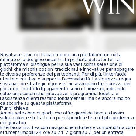
Royalsea
Casino in Italia propone una piattaforma in cui la
raffinatezza del gioco incontra la praticità dell’utente. La
piattaforma si distingue per la sua vastissima selezione di
giochi, che mischia opzioni tradizionali e innovative per appagare
le diverse preferenze dei partecipanti. Per di più, l’interfaccia
utente è intuitiva e supporta l’accessibilità. La sicurezza regna
sovrana, con strategie rigorose che assicurano la sicurezza dei
giocatori. I metodi di pagamento sono ottimizzati, indicando
soluzioni economiche innovative. Il programma fedeltà e
l’assistenza clienti restano fondamentali, ma c’è ancora molto
da scoprire su questa piattaforma.
Punti chiave
Ampia selezione di giochi che offre giochi da tavolo classici,
video poker e slot a tema per rispondere le multiple preferenze
dei giocatori.
Interfaccia intuitiva con navigazione intuitiva e compatibilità con i
strumenti mobili 24 ore su 24, 7 giorni su 7, per un entrata