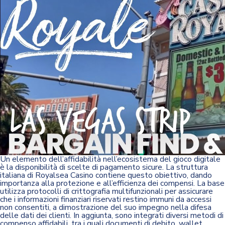
Un elemento dell’affidabilità nell’ecosistema del gioco digitale
è la disponibilità di scelte di pagamento sicure. La struttura
italiana di Royalsea Casino contiene questo obiettivo, dando
importanza alla protezione e all’efficienza dei compensi. La base
utilizza protocolli di crittografia multifunzionali per assicurare
che i informazioni finanziari riservati restino immuni da accessi
non consentiti, a dimostrazione del suo impegno nella difesa
delle dati dei clienti. In aggiunta, sono integrati diversi metodi di
compenso affidabili, tra i quali documenti di debito, wallet