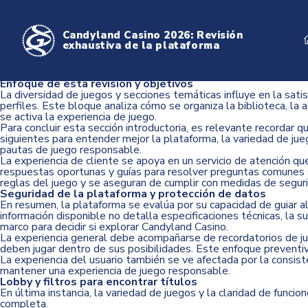
Candyland Casino 2026: Revisión
exhaustiva de la plataforma
Candyland Casino 2026: Revisión exhaustiva de la plataforma
Enfoque de esta revisión y objetivos
La diversidad de juegos y secciones temáticas influye en la sati
perfiles. Este bloque analiza cómo se organiza la biblioteca, la 
se activa la experiencia de juego.
Para concluir esta sección introductoria, es relevante recordar q
siguientes para entender mejor la plataforma, la variedad de jueg
pautas de juego responsable.
La experiencia de cliente se apoya en un servicio de atención q
respuestas oportunas y guías para resolver preguntas comunes s
reglas del juego y se aseguran de cumplir con medidas de segur
Seguridad de la plataforma y protección de datos
En resumen, la plataforma se evalúa por su capacidad de guiar al
información disponible no detalla especificaciones técnicas, la 
marco para decidir si explorar Candyland Casino.
La experiencia general debe acompañarse de recordatorios de jue
deben jugar dentro de sus posibilidades. Este enfoque preventivo
La experiencia del usuario también se ve afectada por la consist
mantener una experiencia de juego responsable.
Lobby y filtros para encontrar títulos
En última instancia, la variedad de juegos y la claridad de funcio
completa.