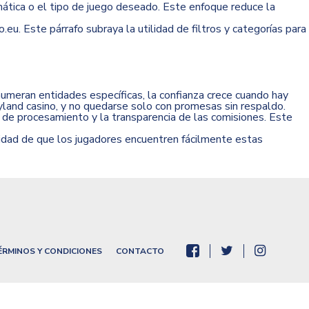
ática o el tipo de juego deseado. Este enfoque reduce la
o.eu
. Este párrafo subraya la utilidad de filtros y categorías para
umeran entidades específicas, la confianza crece cuando hay
yland casino, y no quedarse solo con promesas sin respaldo.
os de procesamiento y la transparencia de las comisiones. Este
esidad de que los jugadores encuentren fácilmente estas
ÉRMINOS Y CONDICIONES
CONTACTO