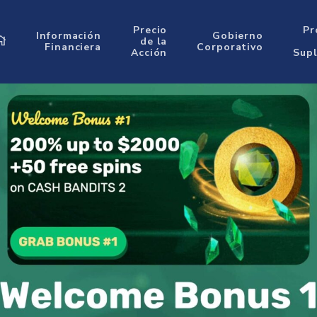
Precio
Pr
Información
Gobierno
de la
Financiera
Corporativo
Acción
Sup
oWinner Casino în România