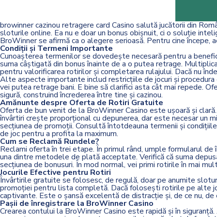
browinner cazinou retragere card
Casino salută jucătorii din Rom
sloturile online. Ea nu e doar un bonus obișnuit, ci o soluție intel
BroWinner se afirmă ca o alegere serioasă. Pentru cine începe, ac
Condiții și Termeni Importante
Cunoașterea termenilor se dovedește necesară pentru a beneficia 
suma câștigată din bonus înainte de a o putea retrage. Multiplica
pentru valorificarea rotirilor și completarea rulajului. Dacă nu înd
Alte aspecte importante includ restricțiile de jocuri și procedura 
vei putea retrage bani. E bine să clarifici asta cât mai repede. O
sigură, construind încrederea între tine și cazinou.
Amănunte despre Oferta de Rotiri Gratuite
Oferta de bun venit de la BroWinner Casino este ușoară și clară. 
învârtiri crește proporțional cu depunerea, dar este necesar un mi
secțiunea de promoții. Consultă întotdeauna termenii și condițiile pe
de joc pentru a profita la maximum.
Cum se Reclamă Rundele?
Reclami oferta în trei etape. În primul rând, umple formularul de î
una dintre metodele de plată acceptate. Verifică că suma depusă a
secțiunea de bonusuri. În mod normal, vei primi rotirile în mai mult
Jocurile Efective pentru Rotiri
Învârtirile gratuite se folosesc, de regulă, doar pe anumite slo
promoției pentru lista completă. Dacă folosești rotirile pe alte jo
captivante. Este o șansă excelentă de distracție și, de ce nu, de 
Pașii de înregistrare la BroWinner Casino
Crearea contului la BroWinner Casino este rapidă și în siguranță. 