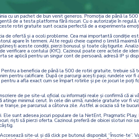
ânia cu un pachet de bun venit generos. Promoția de până la 500 d
igentă de a testa platforma fără riscuri. Cu o autorizație în regulă
este rotiri gratuite sunt ocazia perfectă de a experimenta emoția
de ofertă și a ocoli probleme. Cea mai importantă condiție este r
torul apare în termeni. Alte reguli cheie cuprind o limită maximă 
eplinești aceste condiții, pierzi bonusul și toate câștigurile. Anali
de verificare a contului (KYC). Cazinoul poate cere actele de identi
ferta se aplică pentru un singur cont de persoană, adresă IP și dis
Pentru a beneficia de până la 500 de rotiri gratuite, trebuie să t
nim pentru calificare. După ce parcurgi acești pași, rundele vor fi
ntru a afla exact cum se împart rotirile și pe ce jocuri le poți folo
nscriere de pe site-ul oficial cu informații reale și confirmă că a
tinge minimul cerut. În cele din urmă, rundele gratuite vor fi viz
e tranșe, pe parcursul a câtorva zile. Astfel ai ocazia să te bucuri 
turi. Ele sunt adesea jocuri populare de la NetEnt, Pragmatic Pla
curi, riști să pierzi oferta. Cazinoul preferă de obicei sloturi no
câștig.
Accesează site-ul și dă click pe butonul disponibil “Înscrie-te”. 