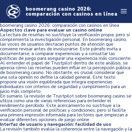
boomerang casino 2026:
comparación con casinos en línea
boomerang casino 2026: comparación con casinos en línea
Aspectos clave para evaluar un casino online
La lectura de reseñas no sustituye la verificación propia, pero sí
complementa la investigación personal. En boomerang casino,
las voces de usuarios destacan puntos de atención que
conviene revisar antes de involucrarse. Este párrafo invita a
documentarse, a comparar experiencias y a consultar las
políticas de juego para asegurar una experiencia más consciente.
Al entender el papel de Trustpilot dentro de este análisis, se
aprecia cómo las reseñas pueden influir en la percepción pública
de boomerang casino. No obstante, es crucial considerar que
una sola opinión no define la calidad general. Este texto
propone una visión equilibrada que integra experiencias
individuales con criterios de seguridad y cumplimiento para un
juicio más completo.
En sumario, la revisión de Trustpilot sobre boomerang casino se
utiliza como una de varias referencias para entender el
rendimiento percibido. Este acercamiento no sustituye a la
verificación personal de políticas y condiciones, pero sí facilita
una primera impresión informada para lectores que empiezan a
evaluar diferentes opciones de juego online.
Interfaz de usuario y navegación: facilidad de uso
La revisión también evalúa la coherencia entre la navegación y la