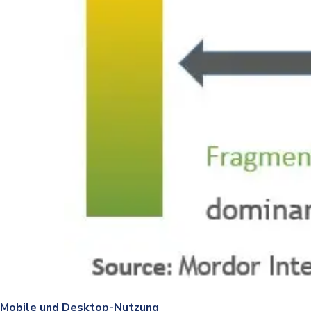
Mobile und Desktop-Nutzung