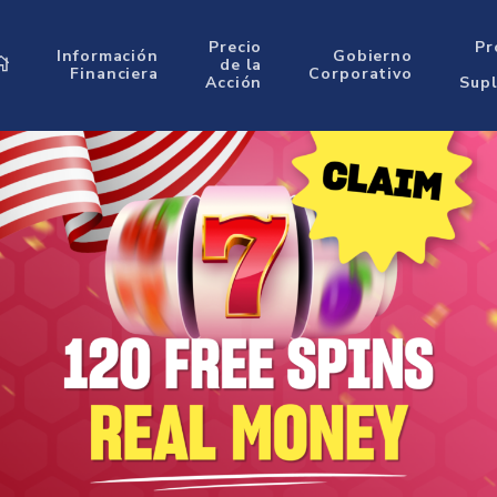
Precio
Pr
Información
Gobierno
de la
Financiera
Corporativo
Acción
Sup