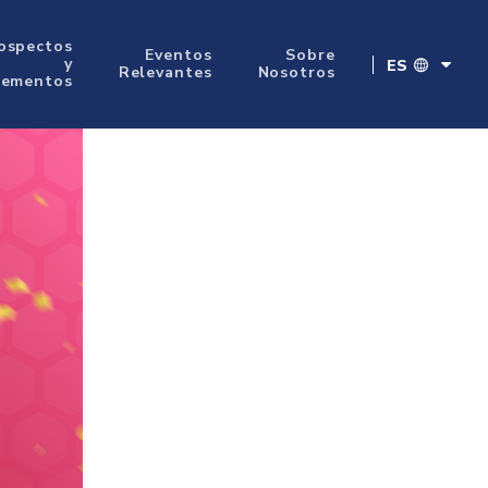
ospectos
Eventos
Sobre
y
ES
Relevantes
Nosotros
lementos