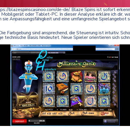
tps://blazespinscasinoo.com/de-de/
. Blaze Spins ist sofort erken
Mobilgerät oder Tablet-PC. In dieser Analyse erkläre ich dir, w
 sie Anpassungsfähigkeit und eine umfangreiche Spielangebot s
Die Farbgebung sind ansprechend, die Steuerung ist intuitiv. S
sige technische Basis hindeutet. Neue Spieler orientieren sich s