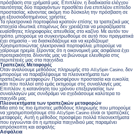
πρόσβαση στα χρήματά μας. Επιπλέον, η διαδικασία ελέγχου
ταυτότητας δύο παραγόντων προσθέτει ένα επιπλέον επίπεδο
προστασίας, κάνοντας ακόμη πιο δύσκολη την πρόσβαση σε
μη εξουσιοδοτημένους χρήστες.
Τα ηλεκτρονικά πορτοφόλια κρατούν επίσης τα τραπεζικά μας
στοιχεία ιδιωτικά, επομένως δεν χρειάζεται να μοιραζόμαστε
ευαίσθητες πληροφορίες απευθείας στο καζίνο. Με αυτόν τον
τρόπο, μπορούμε να συγκεντρωθούμε σε αυτό που πραγματικά
έχει σημασία – να διασκεδάζουμε και να κερδίζουμε!
Χρησιμοποιώντας ηλεκτρονικά πορτοφόλια, μπορούμε να
χαίρουμε ηρεμία, ξέροντας ότι η οικονομική μας ασφάλεια έχει
προτεραιότητα, δίνοντάς μας να βιώνουμε ελευθερία στις
περιπέτειές μας στα παιχνίδια.
Τραπεζικές Μεταφορές
Όταν αναλύουμε μεθόδους πληρωμής στο AllySpin Casino, δεν
μπορούμε να παραβλέψουμε τα πλεονεκτήματα των
τραπεζικών μεταφορών. Προσφέρουν προστασία και ευκολία,
κάτι που πολλοί από εμάς εκτιμούμε στις συναλλαγές μας.
Επιπλέον, η κατανόηση του χρόνου επεξεργασίας των
συναλλαγών μας συνδράμει να σχεδιάσουμε καλύτερα το
παιχνίδι μας.
Πλεονεκτήματα των τραπεζικών μεταφορών
Μία από τις πιο έμπιστες μεθόδους πληρωμής που μπορούμε
να χρησιμοποιήσουμε στο AllySpin Casino είναι οι τραπεζικές
μεταφορές. Αυτή η μέθοδος προσφέρει πολλά πλεονεκτήματα
που εγγυώνται ότι η εμπειρία παιχνιδιού μας παραμένει
απρόσκοπτη και ασφαλής:
Ασφάλεια