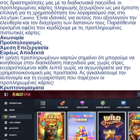
στις δραστηριότητες μας με τα διαδικτυακά παιχνίδια, οι
προπληρωμένες κάρτες πληρωμής ξεχωρίζουν ως μια έμπιστη
επιλογή για τη χρηματοδότηση του λογαριασμού σας στο
AllySpin Casino. Είναι ιδανικές για αυτούς που αξιολογούν την
ελευθερία και τον διαχείριση των δαπανών τους. Παρατίθενται
ορισμένα οφέλη που κερδίζουμε με τις προπληρωμένες
πιστωτικές κάρτες:
Ανωνυμία
Προϋπολογισμός
Άμεση Επεξεργασία
Ευρέως Αποδεκτά
Η χρήση προπληρωμένων καρτών σημαίνει ότι μπορούμε να
κινηθούμε στην διασκέδαση παιχνιδιού μας χωρίς στρες,
ευχαριστούμενοι κάθε λεπτό χωρίς να αγχωνόμαστε για την
χρηματοοικονομική μας προστασία. Ας αγκαλιάσουμε την
αυτονομία και τη ευχαρίστηση που παρέχουν οι
προπληρωμένες κάρτες!
Κρυπτονομίσματα