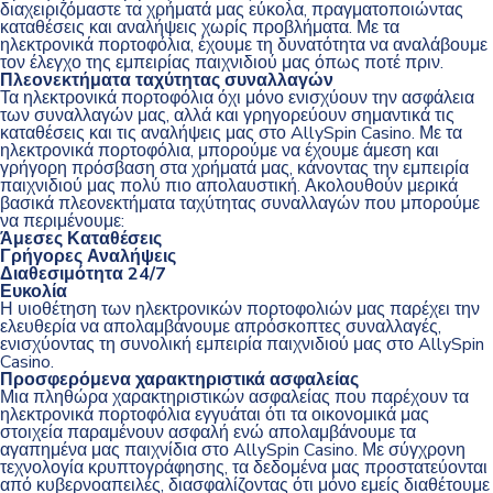
διαχειριζόμαστε τα χρήματά μας εύκολα, πραγματοποιώντας
καταθέσεις και αναλήψεις χωρίς προβλήματα. Με τα
ηλεκτρονικά πορτοφόλια, έχουμε τη δυνατότητα να αναλάβουμε
τον έλεγχο της εμπειρίας παιχνιδιού μας όπως ποτέ πριν.
Πλεονεκτήματα ταχύτητας συναλλαγών
Τα ηλεκτρονικά πορτοφόλια όχι μόνο ενισχύουν την ασφάλεια
των συναλλαγών μας, αλλά και γρηγορεύουν σημαντικά τις
καταθέσεις και τις αναλήψεις μας στο AllySpin Casino. Με τα
ηλεκτρονικά πορτοφόλια, μπορούμε να έχουμε άμεση και
γρήγορη πρόσβαση στα χρήματά μας, κάνοντας την εμπειρία
παιχνιδιού μας πολύ πιο απολαυστική. Ακολουθούν μερικά
βασικά πλεονεκτήματα ταχύτητας συναλλαγών που μπορούμε
να περιμένουμε:
Άμεσες Καταθέσεις
Γρήγορες Αναλήψεις
Διαθεσιμότητα 24/7
Ευκολία
Η υιοθέτηση των ηλεκτρονικών πορτοφολιών μας παρέχει την
ελευθερία να απολαμβάνουμε απρόσκοπτες συναλλαγές,
ενισχύοντας τη συνολική εμπειρία παιχνιδιού μας στο AllySpin
Casino.
Προσφερόμενα χαρακτηριστικά ασφαλείας
Μια πληθώρα χαρακτηριστικών ασφαλείας που παρέχουν τα
ηλεκτρονικά πορτοφόλια εγγυάται ότι τα οικονομικά μας
στοιχεία παραμένουν ασφαλή ενώ απολαμβάνουμε τα
αγαπημένα μας παιχνίδια στο AllySpin Casino. Με σύγχρονη
τεχνολογία κρυπτογράφησης, τα δεδομένα μας προστατεύονται
από κυβερνοαπειλές, διασφαλίζοντας ότι μόνο εμείς διαθέτουμε