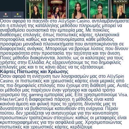
Όσον αφορά το παιχνίδι στο AllySpin Casino, αντιλαμβανόμαστε
ότι η επιλογή της κατάλληλης μεθόδου πληρωμής μπορεί να
αναβαθμίσει ουσιαστικά την εμπειρία μας. Με ποικίλες
διαθέσιμες επιλογές, όπως πιστωτικές κάρτες, ηλεκτρονικά
πορτοφόλια, καθώς και κρυπτονομίσματα, κάθε μέθοδος
προσφέρει μοναδικά πλεονεκτήματα που ανταποκρίνονται σε
διαφορετικές ανάγκες. Μπορούμε να βρούμε λύσεις που δίνουν
προτεραιότητα στην προστασία, την ταχύτητα και την άνεση.
Ποιες μέθοδοι διακρίνονται, λοιπόν, ως οι καλύτερες για τους
χρήστες στην Ελλάδα; Ας εξερευνήσουμε τις πιο δημοφιλείς
επιλογές μας και τι τις κάνει άξιες να τις εξετάσουμε.
Κάρτες Πίστωσης και Χρέωσης
Όσον αφορά τη ενίσχυση των λογαριασμών μας στο AllySpin
Casino, οι πιστωτικές και χρεωστικές κάρτες είναι μερικές από
τις πιο δημοφιλείς επιλογές που έχουμε στη διάθεσή μας. Αυτές
οι μέθοδοι μας παρέχουν έναν γρήγορο και ομαλό τρόπο
χειρισμού της gaming εμπειρίας μας. Είτε χρησιμοποιούμε Visa,
MasterCard ή διαφορετικό πάροχο, η μέθοδος είναι κατά
κανόνα άμεση και φιλική προς το χρήστη, δίνοντάς μας τη
δυνατότητα να βυθιστούμε κατευθείαν στη ενέργεια. Πέραν
τούτου, δεν χρειάζεται να ανησυχούμε για την κοινοποίηση
προσωπικών τραπεζικών στοιχείων, καθώς οι μεταφορές είναι
κρυπτογραφημένες για την ασφάλειά μας. Χρησιμοποιώντας
πιστωτικές και χρεωστικές κάρτες, κερδίζουμε